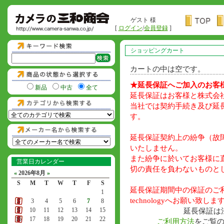
ゲスト 様
[
ログイン
/
会員登録
]
ショッピングカート
カートの中は空です。
★延長保証へご加入のお客
新品
中古
全て
延長保証はお客様と株式会社War
当社では契約手続き及び延
す。
延長保証契約上の紛争（故
いたしません。
また紛争に於いてお客様に
営業日カレンダー
切の責任を負わないものと
«
2026年8月
»
S
M
T
W
T
F
S
延長保証期間中の保証のご利用
1
technologyへお願い致しま
2
3
4
5
6
7
8
9
10
11
12
13
14
15
延長保証は
16
17
18
19
20
21
22
ご利用方法
をご覧