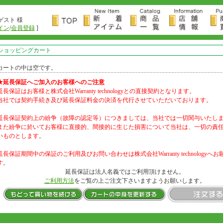
ゲスト 様
イン
/
会員登録
]
ショッピングカート
カートの中は空です。
★延長保証へご加入のお客様へのご注意
延長保証はお客様と株式会社Warranty technologyとの直接契約となります。
当社では契約手続き及び延長保証料金の決済を代行させていただいております。
延長保証契約上の紛争（故障の認定等）につきましては、当社では一切関与いたし
また紛争に於いてお客様に直接的、間接的に生じた損害について当社は、一切の責
いものとします。
延長保証期間中の保証のご利用及びお問い合わせは株式会社Warranty technologyへ
す。
延長保証は法人名義ではご利用頂けません。
ご利用方法
をご覧の上ご注文下さいますようお願いします。