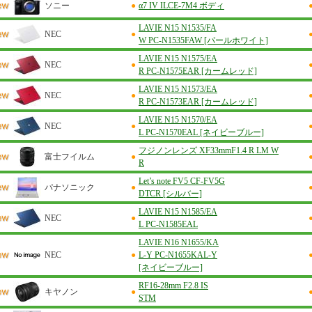
ソニー
●
α7 IV ILCE-7M4 ボディ
LAVIE N15 N1535/FA
NEC
●
W PC-N1535FAW [パールホワイト]
LAVIE N15 N1575/EA
NEC
●
R PC-N1575EAR [カームレッド]
LAVIE N15 N1573/EA
NEC
●
R PC-N1573EAR [カームレッド]
LAVIE N15 N1570/EA
NEC
●
L PC-N1570EAL [ネイビーブルー]
フジノンレンズ XF33mmF1.4 R LM W
富士フイルム
●
R
Let’s note FV5 CF-FV5G
パナソニック
●
DTCR [シルバー]
LAVIE N15 N1585/EA
NEC
●
L PC-N1585EAL
LAVIE N16 N1655/KA
NEC
●
L-Y PC-N1655KAL-Y
[ネイビーブルー]
RF16-28mm F2.8 IS
キヤノン
●
STM