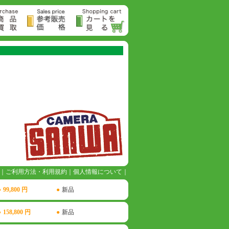
｜
ご利用方法・利用規約
｜
個人情報について
｜
●
99,800 円
●
新品
●
158,800 円
●
新品