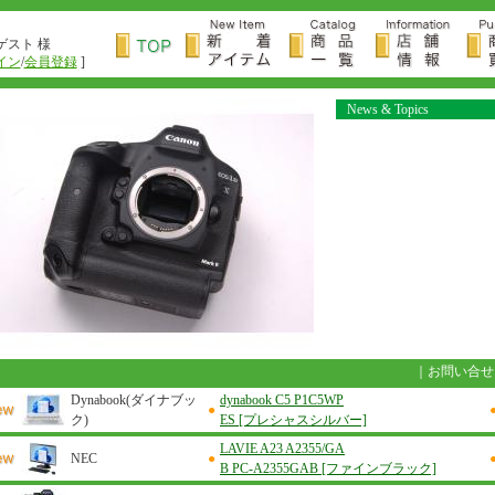
ゲスト 様
イン
/
会員登録
]
News & Topics
｜
お問い合せ
Dynabook(ダイナブッ
dynabook C5 P1C5WP
●
ク)
ES [プレシャスシルバー]
LAVIE A23 A2355/GA
NEC
●
B PC-A2355GAB [ファインブラック]