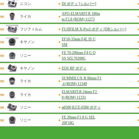
ニコン
●
Df ボディ [シルバー]
APO-ELMARIT-R 180m
ライカ
●
m F2.8 (ROM) 11273
フジフィルム
●
FUJIFILM X-Pro3 ボディ [DRシルバー]
EF16-35mm F4L IS U
キヤノン
●
SM
FE 70-200mm F4 G O
ソニー
●
SS SEL70200G
キヤノン
●
EOS RP ボディ
SUMMILUX-R 80mm F1
ライカ
●
.4 (ROM) 11349
ELMARIT-R 24mm F2.
ライカ
●
8 (ROM) 11331
ソニー
●
α6500 ILCE-6500 ボディ
FE 20mm F1.8 G SEL
ソニー
●
20F18G