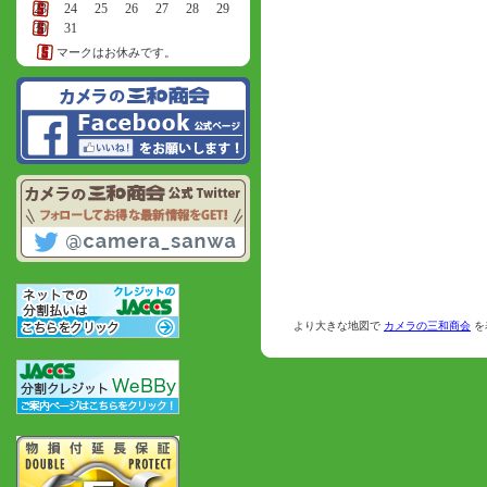
23
24
25
26
27
28
29
30
31
マークはお休みです。
より大きな地図で
カメラの三和商会
を