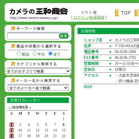
ゲスト 様
[
ログイン
/
会員登録
]
店舗情報
ショップ名
●
カメラの三和
住所
●
〒550-001
電話番号
●
06-6536-2000
新品
中古
全て
FAX番号
●
06-6538-3792
営業時間
●
月〜土10:00〜1
定休日
●
日曜日
アクセス
●
・大阪市営御堂
・四つ橋線 四
MAP
営業日カレンダー
«
2026年8月
»
S
M
T
W
T
F
S
1
2
3
4
5
6
7
8
9
10
11
12
13
14
15
16
17
18
19
20
21
22