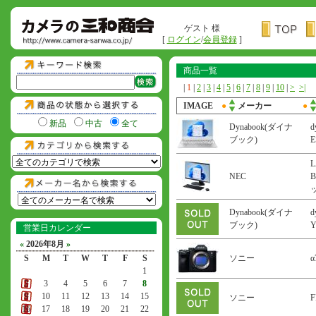
ゲスト 様
[
ログイン
/
会員登録
]
商品一覧
|
1
|
2
|
3
|
4
|
5
|
6
|
7
|
8
|
9
|
10
|
>
>|
IMAGE
●
メーカー
●
新品
中古
全て
Dynabook(ダイナ
d
ブック)
L
NEC
B
Dynabook(ダイナ
d
ブック)
営業日カレンダー
«
2026年8月
»
S
M
T
W
T
F
S
ソニー
α
1
2
3
4
5
6
7
8
9
10
11
12
13
14
15
ソニー
F
16
17
18
19
20
21
22