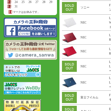
23
24
25
26
27
28
29
F
30
31
ソニー
ン
マークはお休みです。
L
NEC
ト
L
NEC
R
L
NEC
R
L
NEC
L
ー
L
NEC
L
ー
F
富士フイルム
E