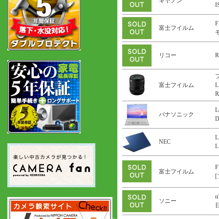
キヤノン
F
富士フイルム
リコー
R
富士フイルム
L
R
L
パナソニック
L
NEC
L
F
富士フイルム
α
ソニー