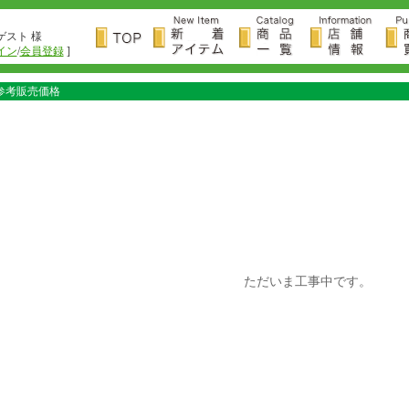
ゲスト 様
イン
/
会員登録
]
参考販売価格
ただいま工事中です。